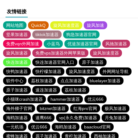
友情链接
网站地图
QuickQ
旋风加速度器
旋风加速
坚果加速器
tiktok加速器
狗急加速器官网
免费vqn外网加速
小蓝鸟
优途加速器官网
风驰加速器
旋风加速器
免费vps加速器外网苹果版
旋风加速度器
快连加速器
快连加速器官网入口
原子加速器
快鸭加速器
快柠檬加速器
旋风加速度器
外网网址导航
软件中心
荔枝加速器
点点加速器
bluelayer加速器
原子加速器
速连加速器
荔枝加速器
小猫咪crash加速器
hammer加速器
优云666
海外梯子官网
bitznet加速器
红海pro官网
极风加速器
海鸥加速器
速鹰666
vp(永久免费)加速器
月兔加速器
一元机场
优云666
海鸥加速器
baacloud官网
蜜蜂加速器
原子加速器
青柠加速器
西柚加速器