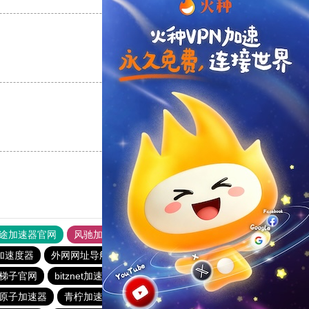
支持
[0]
反对
[0]
支持
[0]
反对
[0]
途加速器官网
风驰加速器
旋风加速器
加速度器
外网网址导航
软件中心
荔枝加速器
梯子官网
bitznet加速器
红海pro官网
极风加速器
原子加速器
青柠加速器
西柚加速器
橘子加速器