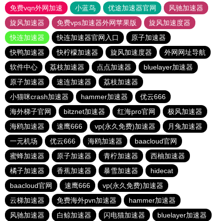
免费vqn外网加速
小蓝鸟
优途加速器官网
风驰加速器
旋风加速器
免费vps加速器外网苹果版
旋风加速度器
快连加速器
快连加速器官网入口
原子加速器
快鸭加速器
快柠檬加速器
旋风加速度器
外网网址导航
软件中心
荔枝加速器
点点加速器
bluelayer加速器
原子加速器
速连加速器
荔枝加速器
小猫咪crash加速器
hammer加速器
优云666
海外梯子官网
bitznet加速器
红海pro官网
极风加速器
海鸥加速器
速鹰666
vp(永久免费)加速器
月兔加速器
一元机场
优云666
海鸥加速器
baacloud官网
蜜蜂加速器
原子加速器
青柠加速器
西柚加速器
橘子加速器
香蕉加速器
暴雪加速器
hidecat
baacloud官网
速鹰666
vp(永久免费)加速器
云梯加速器
免费海外pvn加速器
hammer加速器
风驰加速器
白鲸加速器
闪电猫加速器
bluelayer加速器