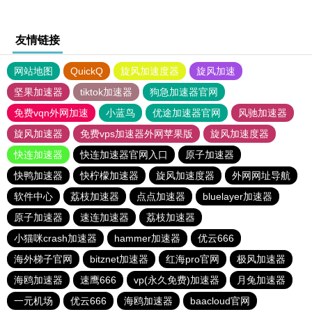
友情链接
网站地图
QuickQ
旋风加速度器
旋风加速
坚果加速器
tiktok加速器
狗急加速器官网
免费vqn外网加速
小蓝鸟
优途加速器官网
风驰加速器
旋风加速器
免费vps加速器外网苹果版
旋风加速度器
快连加速器
快连加速器官网入口
原子加速器
快鸭加速器
快柠檬加速器
旋风加速度器
外网网址导航
软件中心
荔枝加速器
点点加速器
bluelayer加速器
原子加速器
速连加速器
荔枝加速器
小猫咪crash加速器
hammer加速器
优云666
海外梯子官网
bitznet加速器
红海pro官网
极风加速器
海鸥加速器
速鹰666
vp(永久免费)加速器
月兔加速器
一元机场
优云666
海鸥加速器
baacloud官网