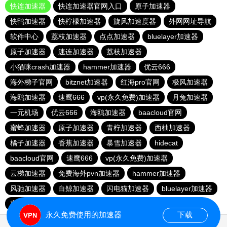
快连加速器
快连加速器官网入口
原子加速器
快鸭加速器
快柠檬加速器
旋风加速度器
外网网址导航
软件中心
荔枝加速器
点点加速器
bluelayer加速器
原子加速器
速连加速器
荔枝加速器
小猫咪crash加速器
hammer加速器
优云666
海外梯子官网
bitznet加速器
红海pro官网
极风加速器
海鸥加速器
速鹰666
vp(永久免费)加速器
月兔加速器
一元机场
优云666
海鸥加速器
baacloud官网
蜜蜂加速器
原子加速器
青柠加速器
西柚加速器
橘子加速器
香蕉加速器
暴雪加速器
hidecat
baacloud官网
速鹰666
vp(永久免费)加速器
云梯加速器
免费海外pvn加速器
hammer加速器
风驰加速器
白鲸加速器
闪电猫加速器
bluelayer加速器
蜜蜂加速器
veee加速器
永久免费使用的加速器
下载