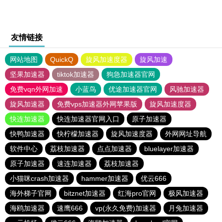
友情链接
网站地图
QuickQ
旋风加速度器
旋风加速
坚果加速器
tiktok加速器
狗急加速器官网
免费vqn外网加速
小蓝鸟
优途加速器官网
风驰加速器
旋风加速器
免费vps加速器外网苹果版
旋风加速度器
快连加速器
快连加速器官网入口
原子加速器
快鸭加速器
快柠檬加速器
旋风加速度器
外网网址导航
软件中心
荔枝加速器
点点加速器
bluelayer加速器
原子加速器
速连加速器
荔枝加速器
小猫咪crash加速器
hammer加速器
优云666
海外梯子官网
bitznet加速器
红海pro官网
极风加速器
海鸥加速器
速鹰666
vp(永久免费)加速器
月兔加速器