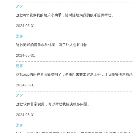
游客
这款app就像我的娱乐小助手，随时随地为我的娱乐提供帮助。
2024-05-31
游客
这款游戏的音乐非常优美，听了让人心旷神怡。
2024-05-31
游客
这款app的用户界面简洁明了，使用起来非常容易上手，让我能够快速熟悉
2024-05-31
游客
这款软件非常实用，可以帮助我解决很多问题。
2024-05-31
游客