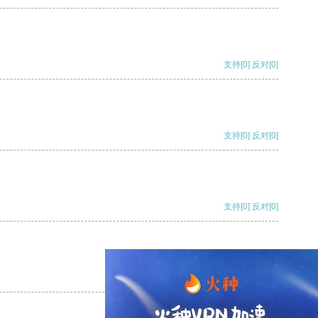
支持
[0]
反对
[0]
支持
[0]
反对
[0]
支持
[0]
反对
[0]
支持
[0]
反对
[0]