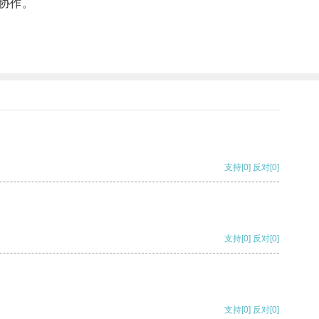
协作。
支持
[0]
反对
[0]
支持
[0]
反对
[0]
支持
[0]
反对
[0]