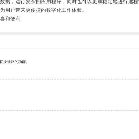
据，运行复杂的应用程序，同时也可以更加稳定地进行远程
为用户带来更便捷的数字化工作体验。
喜和便利。
动切换线路的功能。