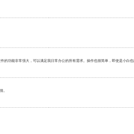
。
软件的功能非常强大，可以满足我日常办公的所有需求。操作也很简单，即使是小白也
情。