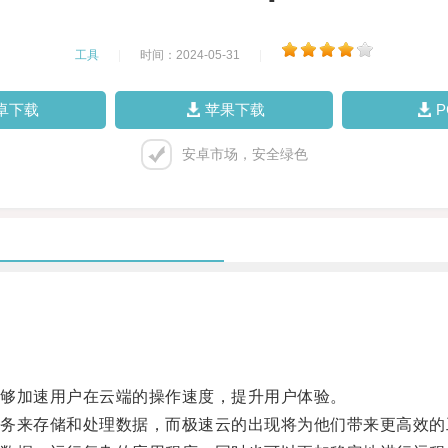
工具
|
时间：2024-05-31
|
卓下载
苹果下载
安卓市场，安全绿色
够加速用户在云端的操作速度，提升用户体验。
来存储和处理数据，而极速云的出现将为他们带来更高效的