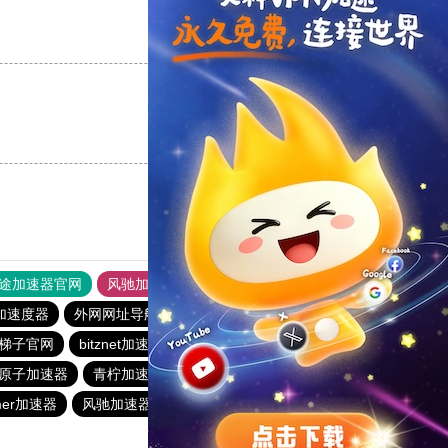
支持
[0]
反对
[0]
支持
[0]
反对
[0]
途加速器官网
风驰加速器
旋风加速器
加速度器
外网网址导航
软件中心
荔枝加速器
梯子官网
bitznet加速器
红海pro官网
极风加速器
原子加速器
青柠加速器
西柚加速器
橘子加速器
mer加速器
风驰加速器
白鲸加速器
闪电猫加速器