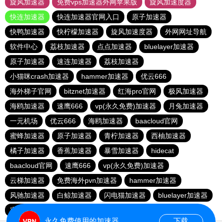
旋风加速器
免费vps加速器外网苹果版
旋风加速度器
快连加速器
快连加速器官网入口
原子加速器
快鸭加速器
快柠檬加速器
旋风加速度器
外网网址导航
软件中心
荔枝加速器
点点加速器
bluelayer加速器
原子加速器
速连加速器
荔枝加速器
小猫咪crash加速器
hammer加速器
优云666
海外梯子官网
bitznet加速器
红海pro官网
极风加速器
海鸥加速器
速鹰666
vp(永久免费)加速器
月兔加速器
一元机场
优云666
海鸥加速器
baacloud官网
蜜蜂加速器
原子加速器
青柠加速器
西柚加速器
橘子加速器
香蕉加速器
暴雪加速器
hidecat
baacloud官网
速鹰666
vp(永久免费)加速器
云梯加速器
免费海外pvn加速器
hammer加速器
风驰加速器
白鲸加速器
闪电猫加速器
bluelayer加速器
蜜蜂加速器
veee加速器
永久免费使用的加速器
下载