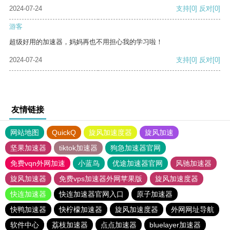
2024-07-24
支持
[0]
反对
[0]
游客
超级好用的加速器，妈妈再也不用担心我的学习啦！
2024-07-24
支持
[0]
反对
[0]
友情链接
网站地图
QuickQ
旋风加速度器
旋风加速
坚果加速器
tiktok加速器
狗急加速器官网
免费vqn外网加速
小蓝鸟
优途加速器官网
风驰加速器
旋风加速器
免费vps加速器外网苹果版
旋风加速度器
快连加速器
快连加速器官网入口
原子加速器
快鸭加速器
快柠檬加速器
旋风加速度器
外网网址导航
软件中心
荔枝加速器
点点加速器
bluelayer加速器