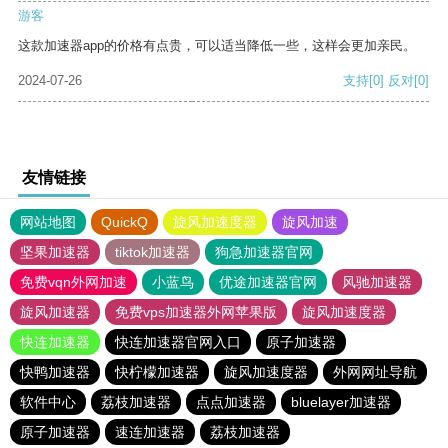
游客
这款加速器app的价格有点贵，可以适当降低一些，这样会更加亲民。
2024-07-26
支持
[0]
反对
[0]
友情链接
网站地图
QuickQ
旋风加速度器
旋风加速
坚果加速器
tiktok加速器
狗急加速器官网
免费vqn外网加速
小蓝鸟
优途加速器官网
风驰加速器
旋风加速器
免费vps加速器外网苹果版
旋风加速度器
快连加速器
快连加速器官网入口
原子加速器
快鸭加速器
快柠檬加速器
旋风加速度器
外网网址导航
软件中心
荔枝加速器
点点加速器
bluelayer加速器
原子加速器
速连加速器
荔枝加速器