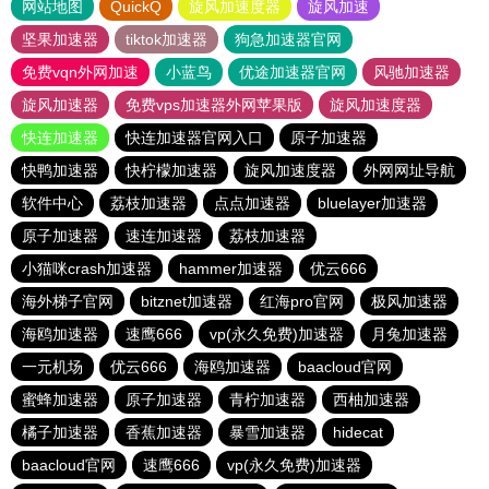
网站地图
QuickQ
旋风加速度器
旋风加速
坚果加速器
tiktok加速器
狗急加速器官网
免费vqn外网加速
小蓝鸟
优途加速器官网
风驰加速器
旋风加速器
免费vps加速器外网苹果版
旋风加速度器
快连加速器
快连加速器官网入口
原子加速器
快鸭加速器
快柠檬加速器
旋风加速度器
外网网址导航
软件中心
荔枝加速器
点点加速器
bluelayer加速器
原子加速器
速连加速器
荔枝加速器
小猫咪crash加速器
hammer加速器
优云666
海外梯子官网
bitznet加速器
红海pro官网
极风加速器
海鸥加速器
速鹰666
vp(永久免费)加速器
月兔加速器
一元机场
优云666
海鸥加速器
baacloud官网
蜜蜂加速器
原子加速器
青柠加速器
西柚加速器
橘子加速器
香蕉加速器
暴雪加速器
hidecat
baacloud官网
速鹰666
vp(永久免费)加速器