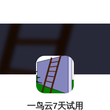
一鸟云7天试用