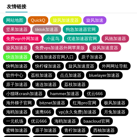
友情链接
网站地图
QuickQ
旋风加速度器
旋风加速
坚果加速器
tiktok加速器
狗急加速器官网
免费vqn外网加速
小蓝鸟
优途加速器官网
风驰加速器
旋风加速器
免费vps加速器外网苹果版
旋风加速度器
快连加速器
快连加速器官网入口
原子加速器
快鸭加速器
快柠檬加速器
旋风加速度器
外网网址导航
软件中心
荔枝加速器
点点加速器
bluelayer加速器
原子加速器
速连加速器
荔枝加速器
小猫咪crash加速器
hammer加速器
优云666
海外梯子官网
bitznet加速器
红海pro官网
极风加速器
海鸥加速器
速鹰666
vp(永久免费)加速器
月兔加速器
一元机场
优云666
海鸥加速器
baacloud官网
蜜蜂加速器
原子加速器
青柠加速器
西柚加速器