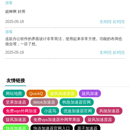
游客
超棒啊 好用
2025-05-18
支持
[0]
反对
[0]
游客
这款办公软件的界面设计非常简洁，使用起来非常方便。功能的布局也
很合理，一目了然。
2025-05-18
支持
[0]
反对
[0]
友情链接
网站地图
QuickQ
旋风加速度器
旋风加速
坚果加速器
tiktok加速器
狗急加速器官网
免费vqn外网加速
小蓝鸟
优途加速器官网
风驰加速器
旋风加速器
免费vps加速器外网苹果版
旋风加速度器
快连加速器
快连加速器官网入口
原子加速器