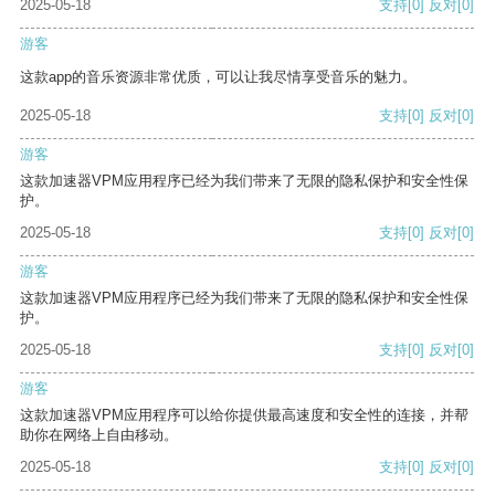
2025-05-18
支持
[0]
反对
[0]
游客
这款app的音乐资源非常优质，可以让我尽情享受音乐的魅力。
2025-05-18
支持
[0]
反对
[0]
游客
这款加速器VPM应用程序已经为我们带来了无限的隐私保护和安全性保
护。
2025-05-18
支持
[0]
反对
[0]
游客
这款加速器VPM应用程序已经为我们带来了无限的隐私保护和安全性保
护。
2025-05-18
支持
[0]
反对
[0]
游客
这款加速器VPM应用程序可以给你提供最高速度和安全性的连接，并帮
助你在网络上自由移动。
2025-05-18
支持
[0]
反对
[0]