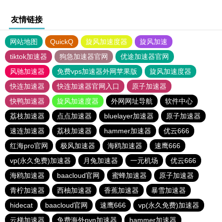
友情链接
网站地图
QuickQ
旋风加速度器
旋风加速
tiktok加速器
狗急加速器官网
优途加速器官网
风驰加速器
免费vps加速器外网苹果版
旋风加速度器
快连加速器
快连加速器官网入口
原子加速器
快鸭加速器
旋风加速度器
外网网址导航
软件中心
荔枝加速器
点点加速器
bluelayer加速器
原子加速器
速连加速器
荔枝加速器
hammer加速器
优云666
红海pro官网
极风加速器
海鸥加速器
速鹰666
vp(永久免费)加速器
月兔加速器
一元机场
优云666
海鸥加速器
baacloud官网
蜜蜂加速器
原子加速器
青柠加速器
西柚加速器
香蕉加速器
暴雪加速器
hidecat
baacloud官网
速鹰666
vp(永久免费)加速器
云梯加速器
免费海外pvn加速器
hammer加速器