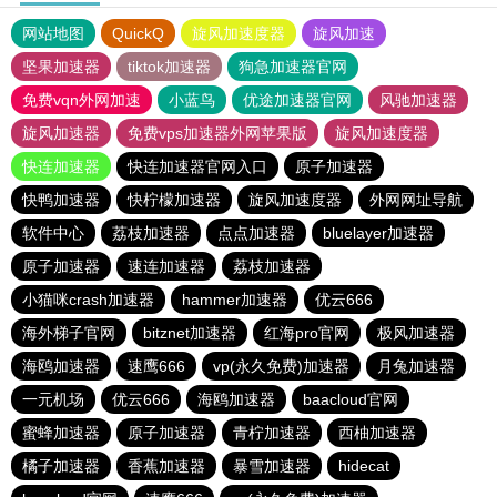
网站地图
QuickQ
旋风加速度器
旋风加速
坚果加速器
tiktok加速器
狗急加速器官网
免费vqn外网加速
小蓝鸟
优途加速器官网
风驰加速器
旋风加速器
免费vps加速器外网苹果版
旋风加速度器
快连加速器
快连加速器官网入口
原子加速器
快鸭加速器
快柠檬加速器
旋风加速度器
外网网址导航
软件中心
荔枝加速器
点点加速器
bluelayer加速器
原子加速器
速连加速器
荔枝加速器
小猫咪crash加速器
hammer加速器
优云666
海外梯子官网
bitznet加速器
红海pro官网
极风加速器
海鸥加速器
速鹰666
vp(永久免费)加速器
月兔加速器
一元机场
优云666
海鸥加速器
baacloud官网
蜜蜂加速器
原子加速器
青柠加速器
西柚加速器
橘子加速器
香蕉加速器
暴雪加速器
hidecat